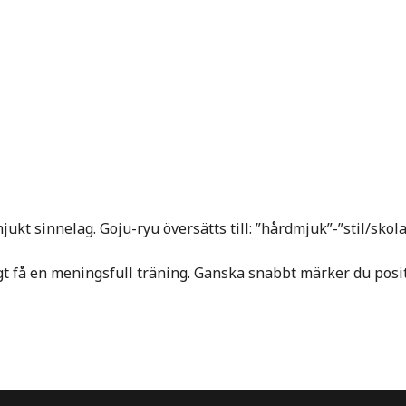
ukt sinnelag. Goju-ryu översätts till: ”hårdmjuk”-”stil/skola
gt få en meningsfull träning. Ganska snabbt märker du posit