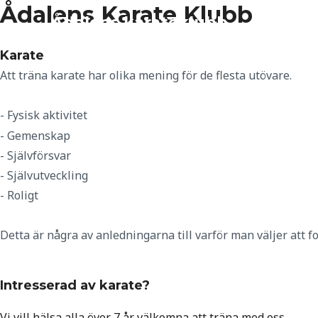
Ådalens Karate Klubb
Ådalens karateklubb
Karate
Att träna karate har olika mening för de flesta utövare.
- Fysisk aktivitet
- Gemenskap
- Självförsvar
- Självutveckling
- Roligt
Detta är några av anledningarna till varför man väljer att f
Intresserad av karate?
Vi vill hälsa alla över 7 år välkomna att träna med oss.