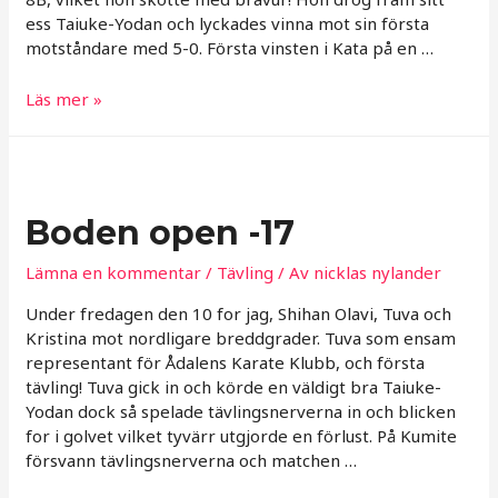
ess Taiuke-Yodan och lyckades vinna mot sin första
motståndare med 5-0. Första vinsten i Kata på en …
Katapokalen
Läs mer »
-17
Boden open -17
Lämna en kommentar
/
Tävling
/ Av
nicklas nylander
Under fredagen den 10 for jag, Shihan Olavi, Tuva och
Kristina mot nordligare breddgrader. Tuva som ensam
representant för Ådalens Karate Klubb, och första
tävling! Tuva gick in och körde en väldigt bra Taiuke-
Yodan dock så spelade tävlingsnerverna in och blicken
for i golvet vilket tyvärr utgjorde en förlust. På Kumite
försvann tävlingsnerverna och matchen …