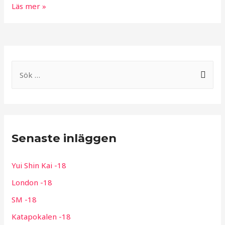
Boden
Läs mer »
open
-17
S
ö
k
e
f
Senaste inläggen
t
e
Yui Shin Kai -18
r
London -18
:
SM -18
Katapokalen -18