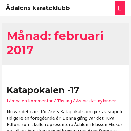
Huv
Ådalens karateklubb
Månad:
februari
2017
Katapokalen -17
Lämna en kommentar
/
Tävling
/ Av
nicklas nylander
Nu var det dags för årets Katapokal som gick av stapeln
tidigare än föregående år! Denna gång var det Tuva
Edfors som skulle representera Ådalen i klassen Flickor
8B, vilket hon skötte med bravur! Hon drog fram sitt