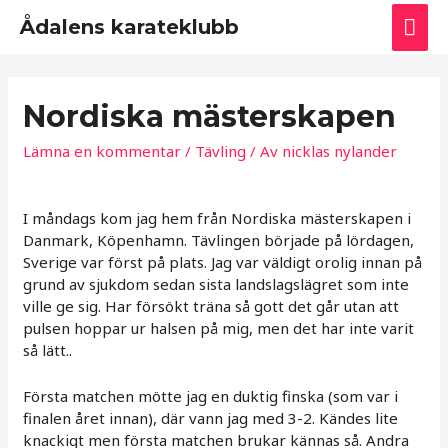
Huv
Ådalens karateklubb
Nordiska mästerskapen
Lämna en kommentar
/
Tävling
/ Av
nicklas nylander
I måndags kom jag hem från Nordiska mästerskapen i
Danmark, Köpenhamn. Tävlingen började på lördagen,
Sverige var först på plats. Jag var väldigt orolig innan på
grund av sjukdom sedan sista landslagslägret som inte
ville ge sig. Har försökt träna så gott det går utan att
pulsen hoppar ur halsen på mig, men det har inte varit
så lätt..
Första matchen mötte jag en duktig finska (som var i
finalen året innan), där vann jag med 3-2. Kändes lite
knackigt men första matchen brukar kännas så. Andra