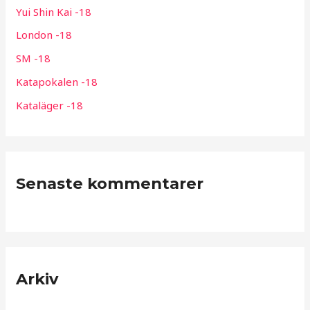
e
Yui Shin Kai -18
r
London -18
:
SM -18
Katapokalen -18
Kataläger -18
Senaste kommentarer
Arkiv