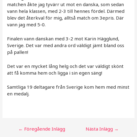
matchen åkte jag tyvärr ut mot en danska, som sedan
vann hela klassen, med 2-3 till hennes fördel. Därmed
blev det återkval för mig, alltså match om 3epris. Där
vann jag med 5-0.
Finalen vann danskan med 3-2 mot Karin Hägglund,
Sverige. Det var med andra ord väldigt jämt bland oss
på pallen!
Det var en mycket lång helg och det var väldigt skönt
att få komma hem och ligga i sin egen säng!
Samtliga 19 deltagare från Sverige kom hem med minst
en medalj.
Inläggsnavigering
←
Föregående Inlägg
Nästa Inlägg
→