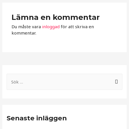
Lämna en kommentar
Du måste vara
inloggad
för att skriva en
kommentar.
S
ö
k
e
f
Senaste inläggen
t